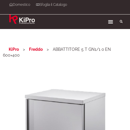
Domestico
Sfoglia il Catalogo
KiPro
>
Freddo
>
ABBATTITORE 5 T GN1/1 o EN
600×400