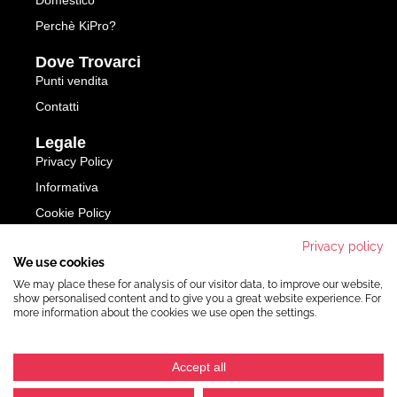
Domestico
Perchè KiPro?
Dove Trovarci
Punti vendita
Contatti
Legale
Privacy Policy
Informativa
Cookie Policy
Privacy policy
SFOGLIA IL CATALOGO
We use cookies
We may place these for analysis of our visitor data, to improve our website,
show personalised content and to give you a great website experience. For
more information about the cookies we use open the settings.
© All rights reserved DIGRIM Soc. Cooperativa - Via Piccard, 18 - 42124 Reggio
Emilia Italy - P.IVA 00432820355 - REA RE131060RE7133 - Albo coop A114930 -
Accept all
Cap. sociale 876.000€ interamente versato