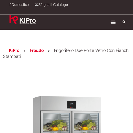
Domestico
Sfoglia il Catalogo
KiPro
>
Freddo
>
Frigorifero Due Porte Vetro Con Fianchi
Stampati