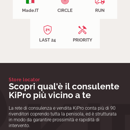
Made.IT
CIRCLE
RUN
LAST 24
PRIORITY
Store locator
Scopri qual'è il consulente
KiPro più vicino a te
La rete di consulenza e vendita KiPro conta più di 90
rivenditori coprendo tutta la penisola, ed è strutturata
in modo da garantire prossimità e rapidità di
intervento.