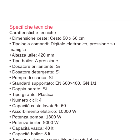
Specifiche tecniche
Caratteristiche tecniche:
• Dimensione ceste: Cesto 50 x 60 cm
• Tipologia comandi: Digitale elettronico, pressione su
maniglia
• Altezza utile: 420 mm
• Tipo boiler: A pressione
• Dosatore brillantante: Sì
• Dosatore detergente: Sì
• Pompa di scarico: Sì
• Standard supportato: EN 600×400, GN 1/1
• Doppia parete: Sì
• Tipo girante: Plastica
• Numero cicli: 4
• Capacità ceste lavate/h: 60
• Assorbimento elettrico: 10300 W
• Potenza pompa: 1300 W
• Potenza boiler: 9000 W
• Capacità vasca: 40 lt
• Capacità boiler: 8 lt
• Tensione alimentazione: Monofase + Trifase