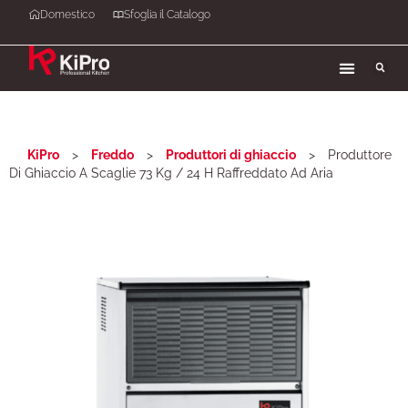
Domestico
Sfoglia il Catalogo
KiPro
>
Freddo
>
Produttori di ghiaccio
>
Produttore
Di Ghiaccio A Scaglie 73 Kg / 24 H Raffreddato Ad Aria