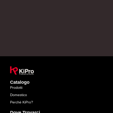
Catalogo
Prodotti
Domestico
Perchè KiPro?
Dove Trovarci