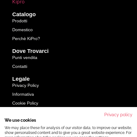
Catalogo
Prodotti
Domestico
Perchè KiPro?
Dove Trovarci
Punti vendita
Contatti
Legale
Privacy Policy
Informativa
Cookie Policy
Privacy policy
SFOGLIA IL CATALOGO
We use cookies
We may place these for analysis of our visitor data, to improve our website,
show personalised content and to give you a great website experience. For