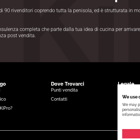
i 90 rivenditori coprendo tutta la penisola, ed è strutturata in 
onsulenza completa che parte dalla tua idea di cucina per arrivar
enza post vendita.
ogo
Dove Trovarci
Legale
i
Punti vendita
Privacy Po
We use 
ico
Contatti
Informativ
We may pla
KiPro?
Cookie Pol
personalis
informatio