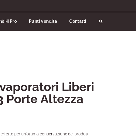
hè KiPro
Punti vendita
Contatti
vaporatori Liberi
3 Porte Altezza
è perfetto per un’ottima conservazione dei prodotti