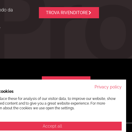
modo da
TROVA RIVENDITORE
e
SFOGLIA IL CATALOGO
licy
Privacy policy
cookies
a
ce these for analysis of our visitor data, to improve our website, show
icy
ed content and to give you a great website experience. For more
n about the cookies we use open the settings.
Accept all