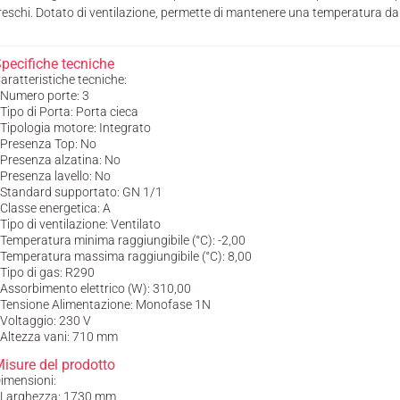
reschi. Dotato di ventilazione, permette di mantenere una temperatura da -
pecifiche tecniche
aratteristiche tecniche:
 Numero porte: 3
 Tipo di Porta: Porta cieca
 Tipologia motore: Integrato
 Presenza Top: No
 Presenza alzatina: No
 Presenza lavello: No
 Standard supportato: GN 1/1
 Classe energetica: A
 Tipo di ventilazione: Ventilato
 Temperatura minima raggiungibile (°C): -2,00
 Temperatura massima raggiungibile (°C): 8,00
 Tipo di gas: R290
 Assorbimento elettrico (W): 310,00
 Tensione Alimentazione: Monofase 1N
 Voltaggio: 230 V
 Altezza vani: 710 mm
isure del prodotto
imensioni:
 Larghezza: 1730 mm