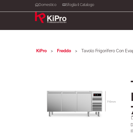
Domestico
Sfoglia il Catalogo
KiPro
>
Freddo
>
Tavolo Frigorifero Con Eva
D
I