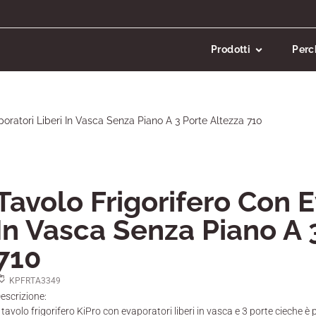
Prodotti
Perc
poratori Liberi In Vasca Senza Piano A 3 Porte Altezza 710
Tavolo Frigorifero Con E
In Vasca Senza Piano A 
710
KPFRTA3349
escrizione:
l tavolo frigorifero KiPro con evaporatori liberi in vasca e 3 porte cieche 